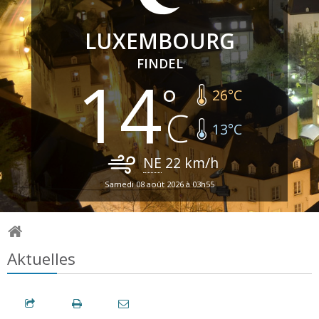
LUXEMBOURG
FINDEL
14
26
°C
13
°C
NE
22
km/h
Samedi 08 août 2026 à 03h55
Aktuelles