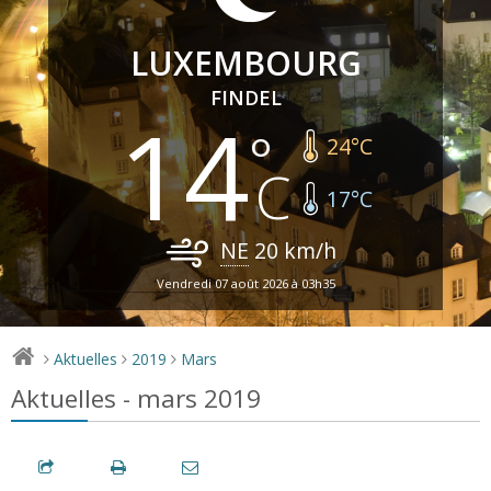
LUXEMBOURG
FINDEL
14
24
°C
17
°C
NE
20
km/h
Vendredi 07 août 2026 à 03h35
Aktuelles
2019
Mars
>
>
>
Aktuelles - mars 2019