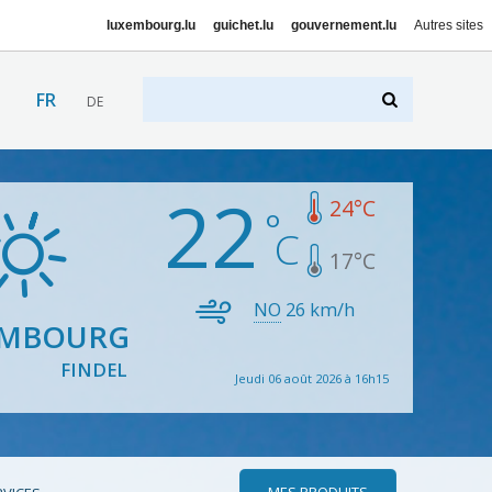
luxembourg.lu
guichet.lu
gouvernement.lu
Autres sites
FR
DE
22
24
°C
17
°C
NO
26
km/h
EMBOURG
FINDEL
Jeudi 06 août 2026 à 16h15
MES PRODUITS