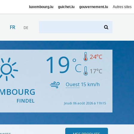
luxembourg.lu
guichet.lu
gouvernement.lu
Autres sites
FR
DE
19
24
°C
17
°C
Ouest
15
km/h
EMBOURG
FINDEL
Jeudi 06 août 2026 à 11h15
MES PRODUITS