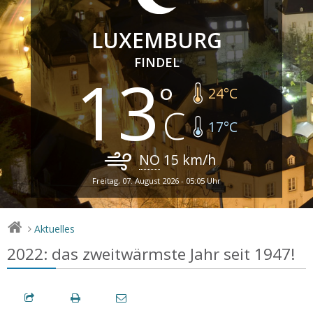
LUXEMBURG
FINDEL
13
24
°C
17
°C
NO
15
km/h
Freitag, 07. August 2026 - 05:05 Uhr
Aktuelles
>
2022: das zweitwärmste Jahr seit 1947!