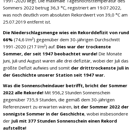
1991-2020 liegt. Die maximale Tageshöchsttemperatur des
Sommers 2022 betrug 36,3 °C, registriert am 19.07.2022,
was noch deutlich vom absoluten Rekordwert von 39,0 °C am
25.07.2019 entfernt ist.
Die Niederschlagsmenge wies ein Rekorddefizit von rund
66%
(74,6 l/m²) gegenüber dem 30-jährigen Durchschnitt
1991-2020 (217 l/m²) auf.
Dies war der trockenste
Sommer, der seit 1947 beobachtet wurde!
Die Monate
Juni, Juli und August waren alle drei defizitär, wobei der Juli das
größte Defizit aufwies und somit
der dritttrockenste Juli in
der Geschichte unserer Station seit 1947 war.
Was die Sonnenscheindauer betrifft, bricht der Sommer
2022 alle Rekorde!
Mit 956,2 Stunden Sonnenschein
gegenüber 735,9 Stunden, die gemäß dem 30-jährigen
Referenzwert zu erwarten wären,
ist der Sommer 2022 der
sonnigste Sommer in der Geschichte
, wobei insbesondere
der
Juli mit 377 Stunden Sonnenschein einen Rekord
aufstellte!