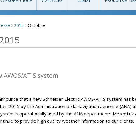
O AÉRONAUTIQUE
VIGILANCES
CLIMAT
PRODUITS ET SE
Octobre
presse
2015
>
>
 2015
w AWOS/ATIS system
announce that a new Schneider Electric AWOS/ATIS system has b
er 2015 by the Administration de la navigation aérienne (ANA) a
ystem is operationally used by the ANA departments MeteoLux 
continue to provide high quality weather information to our clients.