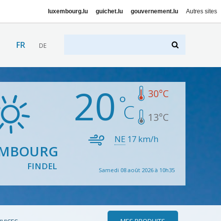
luxembourg.lu
guichet.lu
gouvernement.lu
Autres sites
FR
DE
20
30
°C
13
°C
NE
17
km/h
EMBOURG
FINDEL
Samedi 08 août 2026 à 10h35
MES PRODUITS