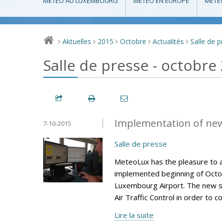
MÉTÉO AU LUXEMBOURG
MÉTÉO EN EUROPE
MÉTÉ
Aktuelles
2015
Octobre
Actualités
Salle de 
>
>
>
>
>
Salle de presse - octobre
Implementation of ne
7-10-2015
Salle de presse
MeteoLux has the pleasure to 
implemented beginning of Octob
Luxembourg Airport. The new s
Air Traffic Control in order to 
Lire la suite