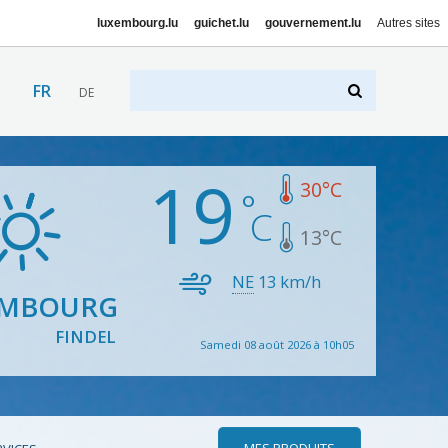
luxembourg.lu
guichet.lu
gouvernement.lu
Autres sites
FR
DE
19
30
°C
13
°C
NE
13
km/h
EMBOURG
FINDEL
Samedi 08 août 2026 à 10h05
MES PRODUITS