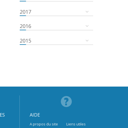
2017
2016
2015
ES
AIDE
A propos du site
Liens utiles