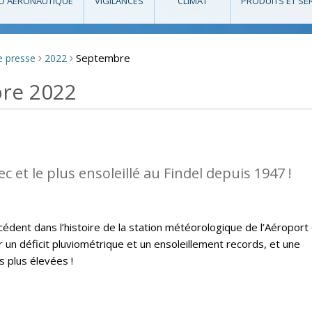
O AÉRONAUTIQUE
VIGILANCES
CLIMAT
PRODUITS ET SE
Septembre
e presse
2022
>
>
bre 2022
sec et le plus ensoleillé au Findel depuis 1947 !
édent dans l’histoire de la station météorologique de l’Aéroport
un déficit pluviométrique et un ensoleillement records, et une
 plus élevées !