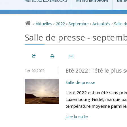
MÉTÉO AU LUXEMBOURG
MÉTÉO EN EUROPE
MÉTÉ
Aktuelles
2022
Septembre
Actualités
Salle d
>
>
>
>
>
Salle de presse - septem
Eté 2022 : l’été le plus 
1er-09-2022
Salle de presse
L’été 2022 est un été sans préc
Luxembourg-Findel, marqué par 
température moyenne parmi les
Lire la suite