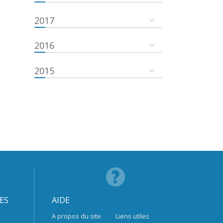
2017
2016
2015
ES
AIDE
A propos du site
Liens utiles