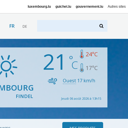
luxembourg.lu
guichet.lu
gouvernement.lu
Autres sites
FR
DE
21
24
°C
17
°C
Ouest
17
km/h
EMBOURG
FINDEL
Jeudi 06 août 2026 à 13h15
MES PRODUITS