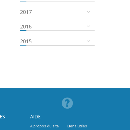
2017
2016
2015
ES
AIDE
A propos du site
Liens utiles