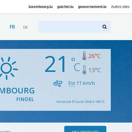
luxembourg.lu
guichet.lu
gouvernement.lu
Autres sites
FR
DE
21
26
°C
13
°C
Est
11
km/h
EMBOURG
FINDEL
Vendredi 07 août 2026 à 14h15
MES PRODUITS