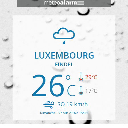
LUXEMBOURG
FINDEL
26
29
°C
17
°C
SO
19
km/h
Dimanche 09 août 2026 à 15h45