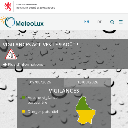
FR
DE
VIGILANCES ACTIVES LE 9 AOÛT !
Plus d'informations
09/08/2026
10/08/2026
VIGILANCES
Aucune vigilance
particulière
Danger potentiel