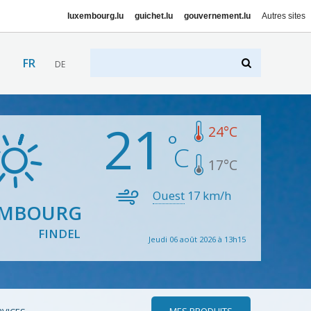
luxembourg.lu
guichet.lu
gouvernement.lu
Autres sites
FR
DE
21
24
°C
17
°C
Ouest
17
km/h
EMBOURG
FINDEL
Jeudi 06 août 2026 à 13h15
MES PRODUITS