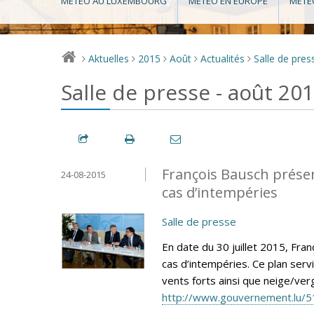
MÉTÉO AU LUXEMBOURG
MÉTÉO EN EUROPE
MÉTÉ
Aktuelles
2015
Août
Actualités
Salle de pres
>
>
>
>
>
Salle de presse - août 20
François Bausch présen
24-08-2015
cas d’intempéries
Salle de presse
En date du 30 juillet 2015, Fra
cas d’intempéries. Ce plan ser
vents forts ainsi que neige/verg
http://www.gouvernement.lu/5