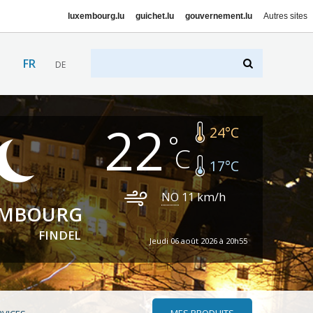
luxembourg.lu
guichet.lu
gouvernement.lu
Autres sites
FR
DE
22
24
°C
17
°C
NO
11
km/h
EMBOURG
FINDEL
Jeudi 06 août 2026 à 20h55
MES PRODUITS