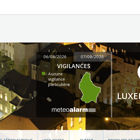
06/08/2026
07/08/2026
VIGILANCES
Aucune
vigilance
particulière
LUX