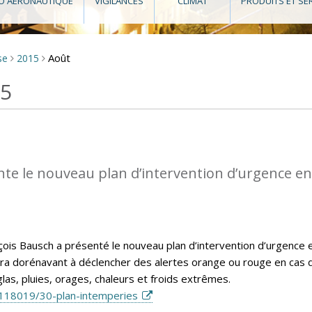
O AÉRONAUTIQUE
VIGILANCES
CLIMAT
PRODUITS ET SE
Août
se
2015
>
>
15
te le nouveau plan d’intervention d’urgence en
nçois Bausch a présenté le nouveau plan d’intervention d’urgence 
vira dorénavant à déclencher des alertes orange ou rouge en cas 
las, pluies, orages, chaleurs et froids extrêmes.
118019/30-plan-intemperies