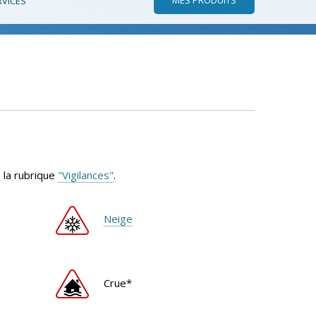
RVICES
 la rubrique
"Vigilances"
.
Neige
Crue*