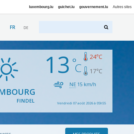
luxembourg.lu
guichet.lu
gouvernement.lu
Autres sites
FR
DE
13
24
°C
17
°C
NE
15
km/h
EMBOURG
FINDEL
Vendredi 07 août 2026 à 05h55
MES PRODUITS