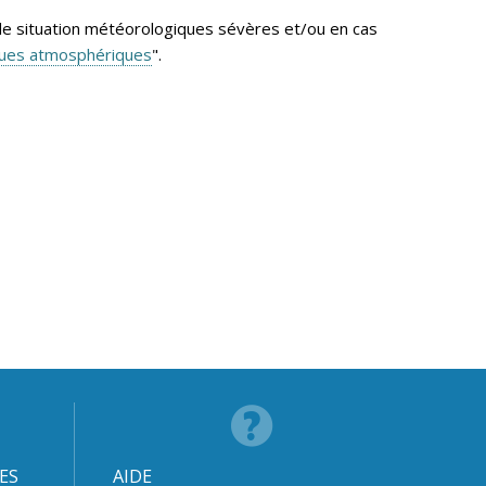
de situation météorologiques sévères et/ou en cas
ques atmosphériques
".
ES
AIDE