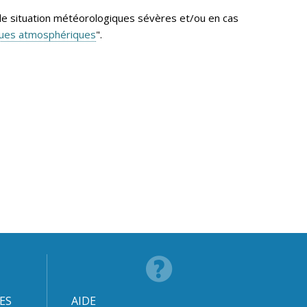
de situation météorologiques sévères et/ou en cas
ques atmosphériques
".
ES
AIDE