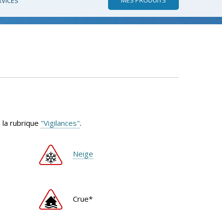
RVICES
 la rubrique
"Vigilances"
.
Neige
Crue*