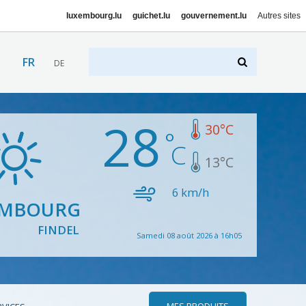
luxembourg.lu
guichet.lu
gouvernement.lu
Autres sites
FR
DE
28
30
°C
13
°C
6
km/h
EMBOURG
FINDEL
Samedi 08 août 2026 à 16h05
MES PRODUITS