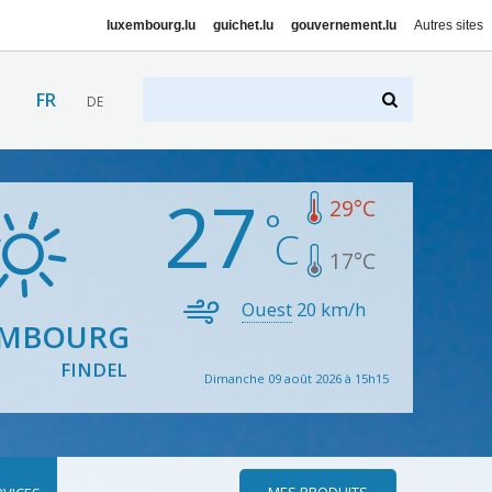
luxembourg.lu
guichet.lu
gouvernement.lu
Autres sites
FR
DE
27
29
°C
17
°C
Ouest
20
km/h
EMBOURG
FINDEL
Dimanche 09 août 2026 à 15h15
MES PRODUITS