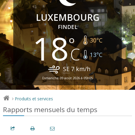
LUXEMBOURG
FINDEL
18
30
°C
13
°C
SE
7
km/h
Dimanche 09 août 2026 à 05h05
Produits et services
>
Rapports mensuels du temps