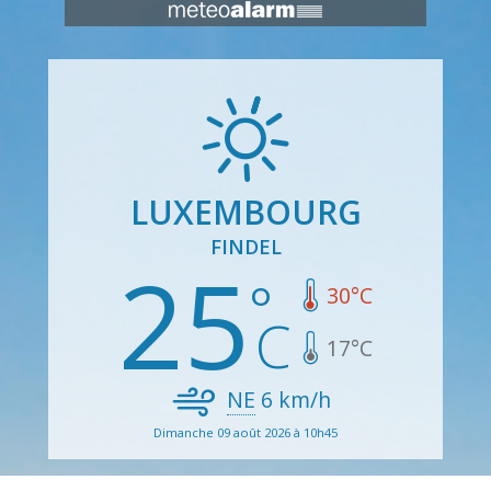
LUXEMBOURG
FINDEL
25
30
°C
17
°C
NE
6
km/h
Dimanche 09 août 2026 à 10h45