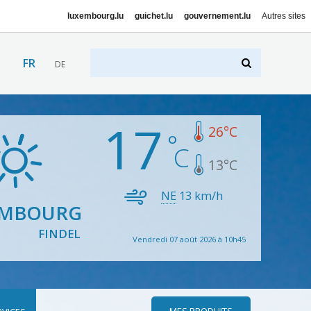
luxembourg.lu
guichet.lu
gouvernement.lu
Autres sites
FR
DE
17
26
°C
13
°C
NE
13
km/h
EMBOURG
FINDEL
Vendredi 07 août 2026 à 10h45
MES PRODUITS