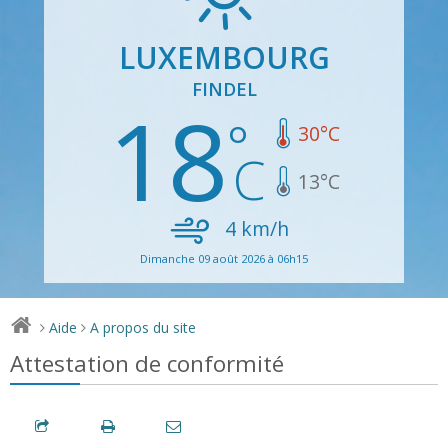
LUXEMBOURG
FINDEL
18
30
°C
13
°C
4
km/h
Dimanche 09 août 2026 à 06h15
Aide
A propos du site
>
>
Attestation de conformité