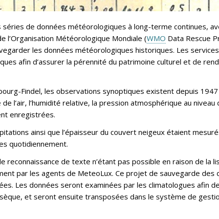
s séries de données météorologiques à long-terme continues, avec
e l’Organisation Météorologique Mondiale (
WMO
Data Rescue Pro
sauvegarder les données météorologiques historiques. Les servic
iques afin d’assurer la pérennité du patrimoine culturel et de re
bourg-Findel, les observations synoptiques existent depuis 1947
l’air, l’humidité relative, la pression atmosphérique au niveau de 
ient enregistrées.
itations ainsi que l’épaisseur du couvert neigeux étaient mesuré
ées quotidiennement.
e reconnaissance de texte n’étant pas possible en raison de la lisi
ment par les agents de MeteoLux. Ce projet de sauvegarde des d
nées. Les données seront examinées par les climatologues afin de s
trinsèque, et seront ensuite transposées dans le système de ges