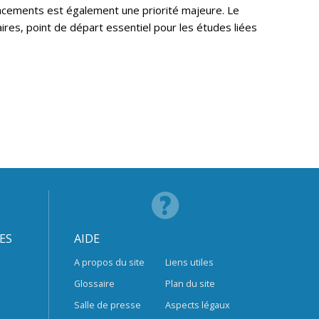
acements est également une priorité majeure. Le
res, point de départ essentiel pour les études liées
ES
AIDE
A propos du site
Liens utiles
Glossaire
Plan du site
Salle de presse
Aspects légaux