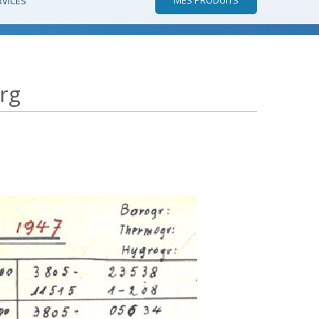
RVICES
rg