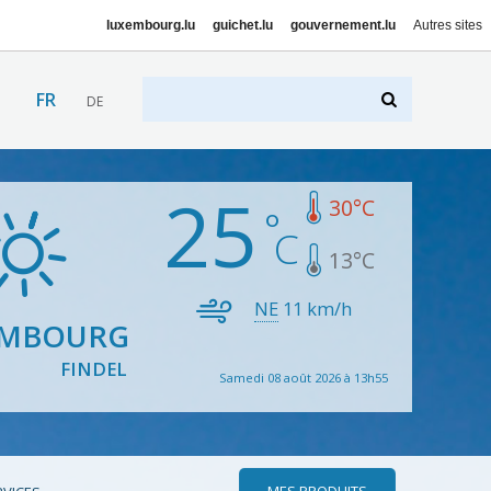
luxembourg.lu
guichet.lu
gouvernement.lu
Autres sites
FR
DE
25
30
°C
13
°C
NE
11
km/h
EMBOURG
FINDEL
Samedi 08 août 2026 à 13h55
MES PRODUITS