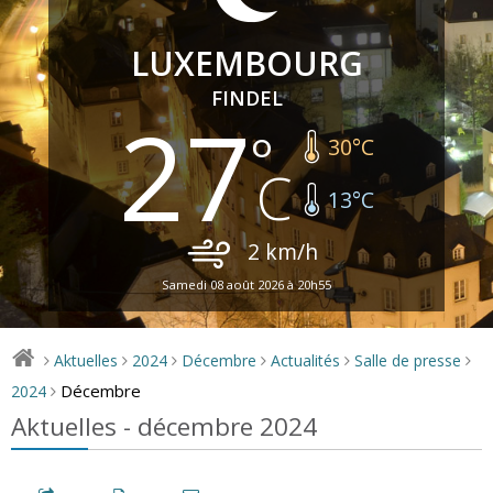
LUXEMBOURG
FINDEL
27
30
°C
13
°C
2
km/h
Samedi 08 août 2026 à 20h55
Aktuelles
2024
Décembre
Actualités
Salle de presse
>
>
>
>
>
>
Décembre
2024
>
Aktuelles - décembre 2024