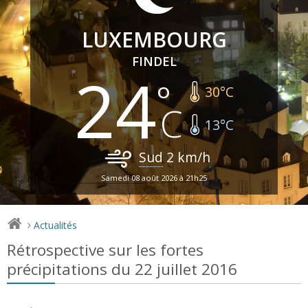
LUXEMBOURG
FINDEL
24
30
°C
13
°C
Sud
2
km/h
Samedi 08 août 2026 à 21h25
Actualités
>
Rétrospective sur les fortes
précipitations du 22 juillet 2016