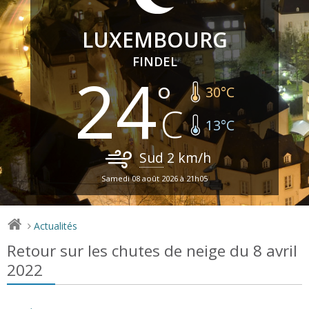
LUXEMBOURG
FINDEL
24
30
°C
13
°C
Sud
2
km/h
Samedi 08 août 2026 à 21h05
Actualités
>
Retour sur les chutes de neige du 8 avril
2022