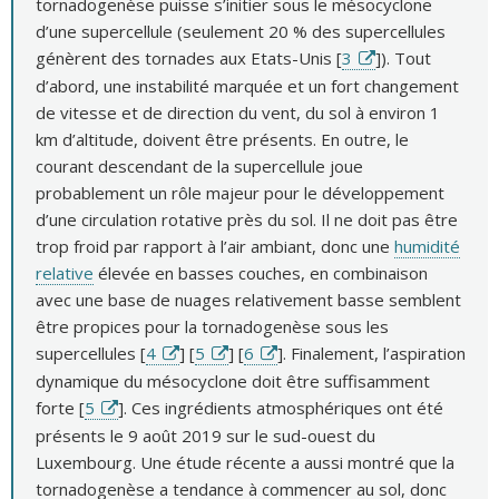
tornadogenèse puisse s’initier sous le mésocyclone
d’une supercellule (seulement 20 % des supercellules
génèrent des tornades aux Etats-Unis [
3
]). Tout
d’abord, une instabilité marquée et un fort changement
de vitesse et de direction du vent, du sol à environ 1
km d’altitude, doivent être présents. En outre, le
courant descendant de la supercellule joue
probablement un rôle majeur pour le développement
d’une circulation rotative près du sol. Il ne doit pas être
trop froid par rapport à l’air ambiant, donc une
humidité
relative
élevée en basses couches, en combinaison
avec une base de nuages relativement basse semblent
être propices pour la tornadogenèse sous les
supercellules [
4
] [
5
] [
6
]. Finalement, l’aspiration
dynamique du mésocyclone doit être suffisamment
forte [
5
]. Ces ingrédients atmosphériques ont été
présents le 9 août 2019 sur le sud-ouest du
Luxembourg. Une étude récente a aussi montré que la
tornadogenèse a tendance à commencer au sol, donc