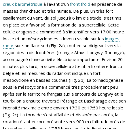
creux barométrique
à l’avant d’un
front froid
en présence de
masses d’air chaud et très humide. De plus, un très fort
cisaillement du vent, du sol jusqu’à 6 km d’altitude, s’est mis
en place et a favorisé la formation de la supercellule. Cette
cellule orageuse a commencé à s’intensifier vers 17:00 heure
locale et un mésocyclone est devenu visible sur les
images
radar
sur son flanc sud (Fig. 2a), tout en se dirigeant vers la
région des trois frontières (triangle Athus-Longwy-Rodange),
accompagné d’une activité électrique importante. Environ 20
minutes plus tard, la supercellule a atteint la frontière franco-
belge et les mesures du radar ont indiqué un fort
mésocyclone en basses couches (Fig. 2b). La tornadogenèse
sous le mésocyclone a commencé très probablement peu
après sur le territoire français aux alentours de Longwy et le
tourbillon a ensuite traversé Pétange et Bascharage avec son
intensité maximale entre environ 17:30 et 17:50 heure locale
(Fig. 2c). La tornade s’est affaiblie et dissipée par après, la
rotation étant encore présente vers 900 m d’altitude près de
Luxembourg-Ville vers 17:55 heure locale, indiquée par un