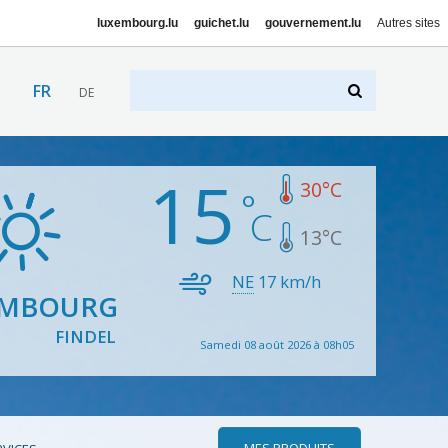
luxembourg.lu
guichet.lu
gouvernement.lu
Autres sites
FR
DE
15
30
°C
13
°C
NE
17
km/h
EMBOURG
FINDEL
Samedi 08 août 2026 à 08h05
MES PRODUITS