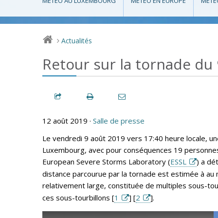
MÉTÉO AU LUXEMBOURG
MÉTÉO EN EUROPE
MÉTÉ
Actualités
>
Retour sur la tornade du
12 août 2019 ·
Salle de presse
Le vendredi 9 août 2019 vers 17:40 heure locale, 
Luxembourg, avec pour conséquences 19 personnes bl
European Severe Storms Laboratory (
ESSL
) a dé
distance parcourue par la tornade est estimée à au m
relativement large, constituée de multiples sous-tourb
ces sous-tourbillons [
1
] [
2
].