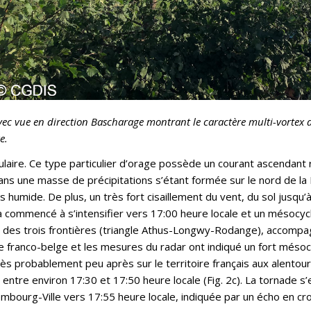
avec vue en direction Bascharage montrant le caractère multi-vortex de
e.
ulaire. Ce type particulier d’orage possède un courant ascendant
dans une masse de précipitations s’étant formée sur le nord de l
umide. De plus, un très fort cisaillement du vent, du sol jusqu’à 
 a commencé à s’intensifier vers 17:00 heure locale et un mésocyc
gion des trois frontières (triangle Athus-Longwy-Rodange), accompa
ière franco-belge et les mesures du radar ont indiqué un fort méso
probablement peu après sur le territoire français aux alentours
re environ 17:30 et 17:50 heure locale (Fig. 2c). La tornade s’est
bourg-Ville vers 17:55 heure locale, indiquée par un écho en croc