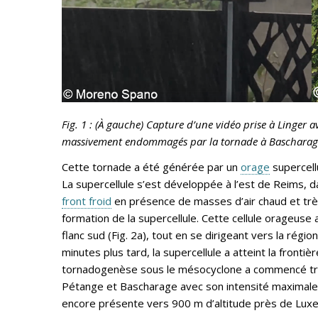
Fig. 1 : (À gauche) Capture d’une vidéo prise à Linger 
massivement endommagés par la tornade à Bascharag
Cette tornade a été générée par un
orage
supercell
La supercellule s’est développée à l’est de Reims, 
front froid
en présence de masses d’air chaud et très h
formation de la supercellule. Cette cellule orageuse
flanc sud (Fig. 2a), tout en se dirigeant vers la ré
minutes plus tard, la supercellule a atteint la front
tornadogenèse sous le mésocyclone a commencé très 
Pétange et Bascharage avec son intensité maximale ent
encore présente vers 900 m d’altitude près de Luxem