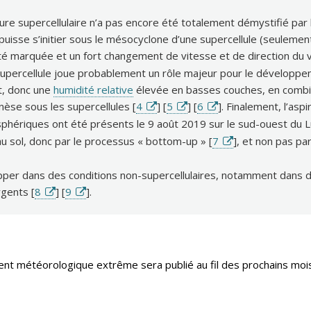
e supercellulaire n’a pas encore été totalement démystifié par l
uisse s’initier sous le mésocyclone d’une supercellule (seuleme
lité marquée et un fort changement de vitesse et de direction du v
upercellule joue probablement un rôle majeur pour le développemen
nt, donc une
humidité relative
élevée en basses couches, en combi
èse sous les supercellules [
4
] [
5
] [
6
]. Finalement, l’as
sphériques ont été présents le 9 août 2019 sur le sud-ouest du
 sol, donc par le processus « bottom-up » [
7
], et non pas p
pper dans des conditions non-supercellulaires, notamment dans d
gents [
8
] [
9
].
ent météorologique extrême sera publié au fil des prochains moi