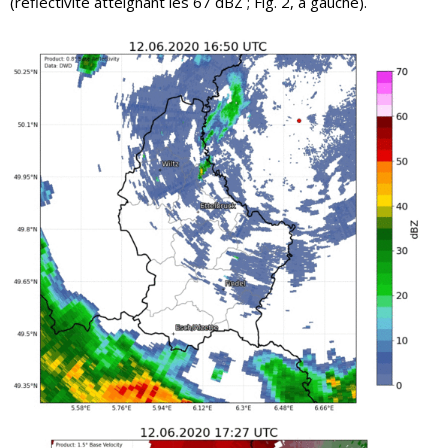
(réflectivité atteignant les 67 dBZ ; Fig. 2, à gauche).