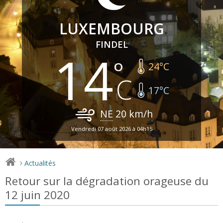
LUXEMBOURG
FINDEL
14
24
°C
17
°C
NE
20
km/h
Vendredi 07 août 2026 à 04h15
Actualités
>
Retour sur la dégradation orageuse du
12 juin 2020