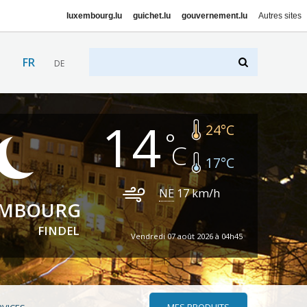
luxembourg.lu
guichet.lu
gouvernement.lu
Autres sites
FR
DE
14
24
°C
17
°C
NE
17
km/h
EMBOURG
FINDEL
Vendredi 07 août 2026 à 04h45
MES PRODUITS