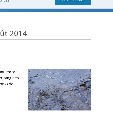
RVICES
oût 2014
ont encore
er rang des
l/m2) de