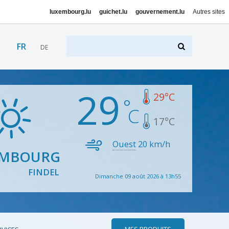
luxembourg.lu
guichet.lu
gouvernement.lu
Autres sites
FR
DE
29
29
°C
17
°C
Ouest
20
km/h
EMBOURG
FINDEL
Dimanche 09 août 2026 à 13h55
MES PRODUITS