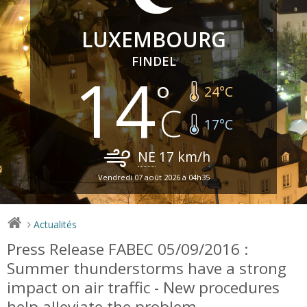
LUXEMBOURG
FINDEL
14
24
°C
17
°C
NE
17
km/h
Vendredi 07 août 2026 à 04h35
Actualités
>
Press Release FABEC 05/09/2016 :
Summer thunderstorms have a strong
impact on air traffic - New procedures
help alleviate the problem