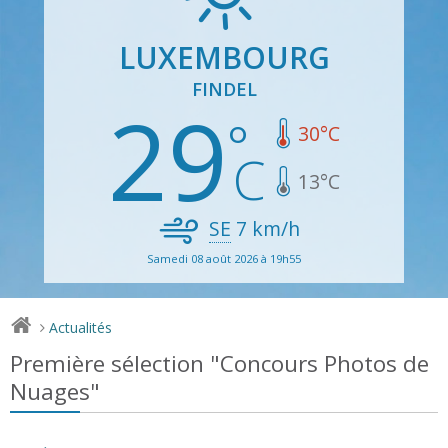
LUXEMBOURG
FINDEL
29
30
°C
13
°C
SE
7
km/h
Samedi 08 août 2026 à 19h55
Actualités
>
Première sélection "Concours Photos de
Nuages"