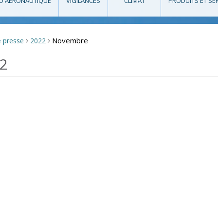
O AÉRONAUTIQUE
VIGILANCES
CLIMAT
PRODUITS ET SE
Novembre
e presse
2022
>
>
22