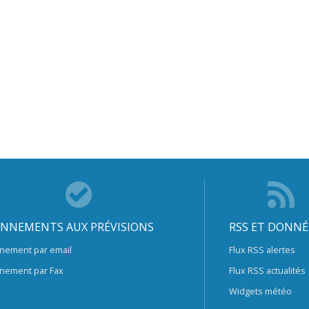
NNEMENTS AUX PRÉVISIONS
RSS ET DONNÉ
nement par email
Flux RSS alertes
nement par Fax
Flux RSS actualités
Widgets météo