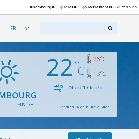
luxembourg.lu
guichet.lu
gouvernement.lu
Autres sites
FR
DE
22
26
°C
13
°C
Nord
13
km/h
EMBOURG
FINDEL
Vendredi 07 août 2026 à 14h55
MES PRODUITS