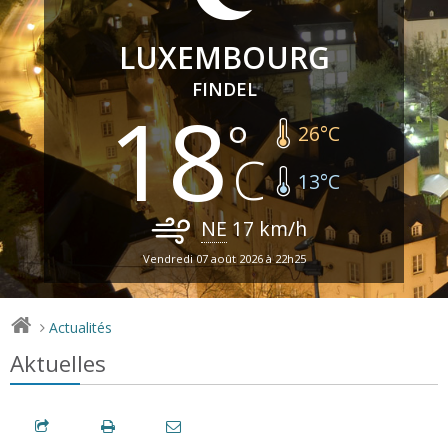
LUXEMBOURG
FINDEL
18
26
°C
13
°C
NE
17
km/h
Vendredi 07 août 2026 à 22h25
Actualités
>
Aktuelles