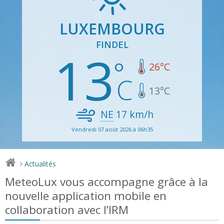
LUXEMBOURG
FINDEL
13
26
°C
13
°C
NE
17
km/h
Vendredi 07 août 2026 à 06h35
Actualités
>
MeteoLux vous accompagne grâce à la
nouvelle application mobile en
collaboration avec l’IRM