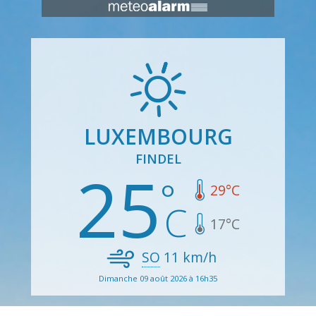
LUXEMBOURG
FINDEL
25
29
°C
17
°C
SO
11
km/h
Dimanche 09 août 2026 à 16h35