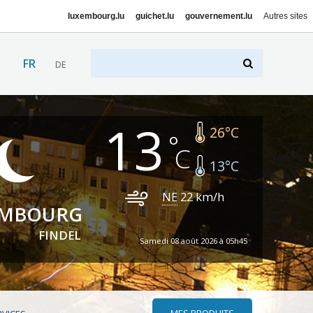
luxembourg.lu
guichet.lu
gouvernement.lu
Autres sites
FR
DE
13
26
°C
13
°C
NE
22
km/h
EMBOURG
FINDEL
Samedi 08 août 2026 à 05h45
MES PRODUITS