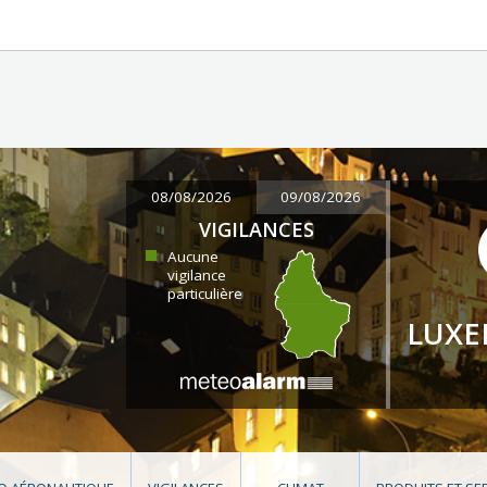
08/08/2026
09/08/2026
VIGILANCES
Aucune
vigilance
particulière
LUX