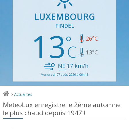
LUXEMBOURG
FINDEL
13
26
°C
13
°C
NE
17
km/h
Vendredi 07 août 2026 à 06h45
Actualités
>
MeteoLux enregistre le 2ème automne
le plus chaud depuis 1947 !