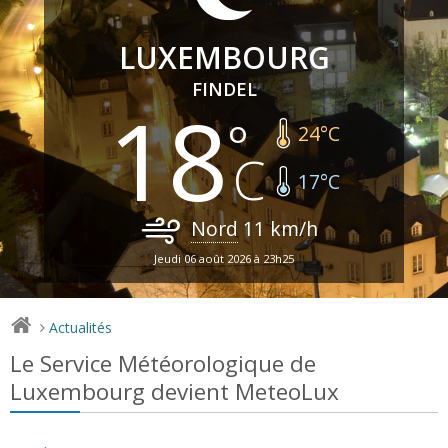
LUXEMBOURG
FINDEL
18
24
°C
17
°C
Nord
11
km/h
Jeudi 06 août 2026 à 23h25
Actualités
>
Le Service Météorologique de
Luxembourg devient MeteoLux