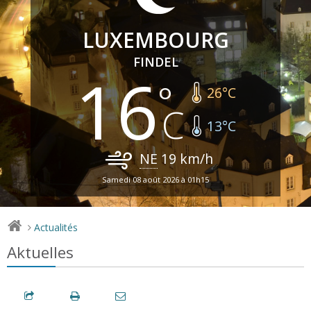
LUXEMBOURG
FINDEL
16
26
°C
13
°C
NE
19
km/h
Samedi 08 août 2026 à 01h15
Actualités
>
Aktuelles