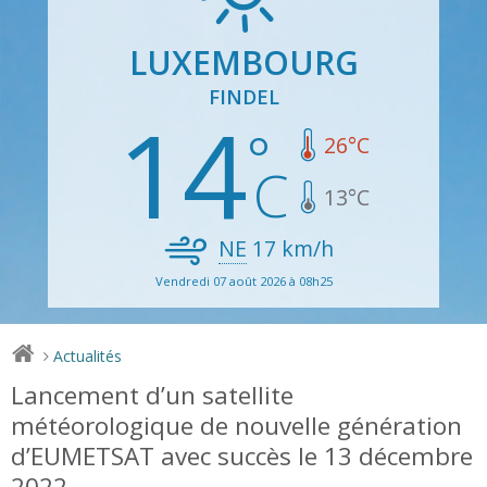
LUXEMBOURG
FINDEL
14
26
°C
13
°C
NE
17
km/h
Vendredi 07 août 2026 à 08h25
Actualités
>
Lancement d’un satellite
météorologique de nouvelle génération
d’EUMETSAT avec succès le 13 décembre
2022