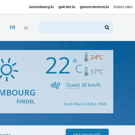
luxembourg.lu
guichet.lu
gouvernement.lu
Autres sites
FR
DE
22
24
°C
17
°C
Ouest
20
km/h
EMBOURG
FINDEL
Jeudi 06 août 2026 à 15h05
MES PRODUITS