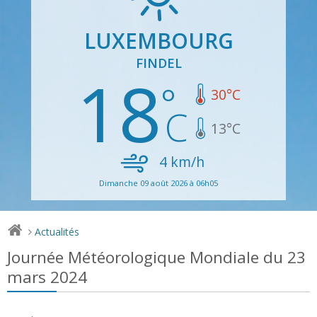
LUXEMBOURG
FINDEL
18
30
°C
13
°C
4
km/h
Dimanche 09 août 2026 à 06h05
Actualités
>
Journée Météorologique Mondiale du 23
mars 2024