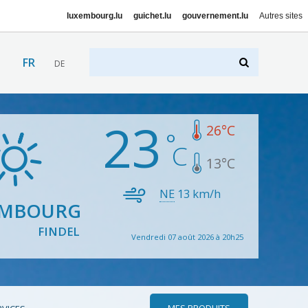
luxembourg.lu
guichet.lu
gouvernement.lu
Autres sites
FR
DE
23
26
°C
13
°C
NE
13
km/h
EMBOURG
FINDEL
Vendredi 07 août 2026 à 20h25
MES PRODUITS