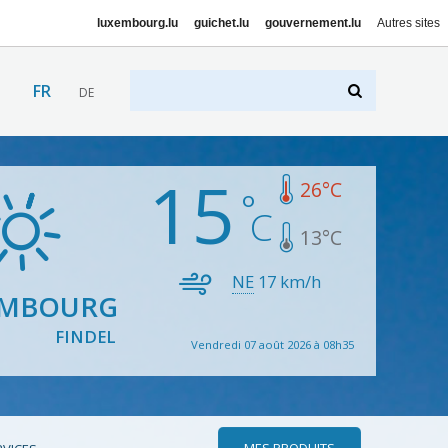
luxembourg.lu
guichet.lu
gouvernement.lu
Autres sites
FR
DE
15
26
°C
13
°C
NE
17
km/h
EMBOURG
FINDEL
Vendredi 07 août 2026 à 08h35
MES PRODUITS