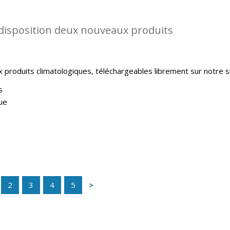
disposition deux nouveaux produits
produits climatologiques, téléchargeables librement sur notre si
s
ue
2
3
4
5