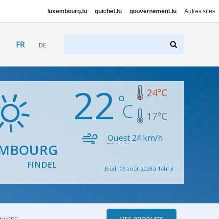
luxembourg.lu
guichet.lu
gouvernement.lu
Autres sites
FR
DE
22
24
°C
17
°C
Ouest
24
km/h
EMBOURG
FINDEL
Jeudi 06 août 2026 à 14h15
MES PRODUITS