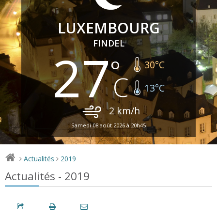
LUXEMBOURG
FINDEL
27
30
°C
13
°C
2
km/h
Samedi 08 août 2026 à 20h45
Actualités
2019
>
>
Actualités - 2019