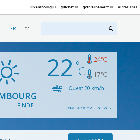
luxembourg.lu
guichet.lu
gouvernement.lu
Autres sites
FR
DE
22
24
°C
17
°C
Ouest
20
km/h
EMBOURG
FINDEL
Jeudi 06 août 2026 à 15h15
MES PRODUITS