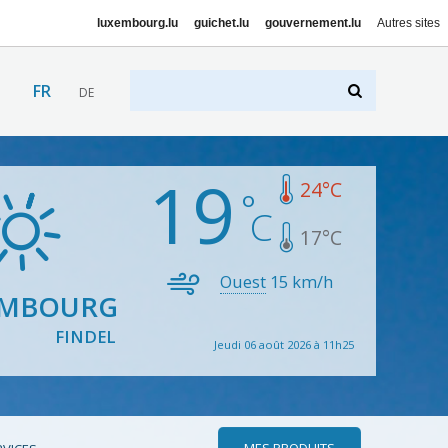
luxembourg.lu
guichet.lu
gouvernement.lu
Autres sites
FR
DE
19
24
°C
17
°C
Ouest
15
km/h
EMBOURG
FINDEL
Jeudi 06 août 2026 à 11h25
MES PRODUITS