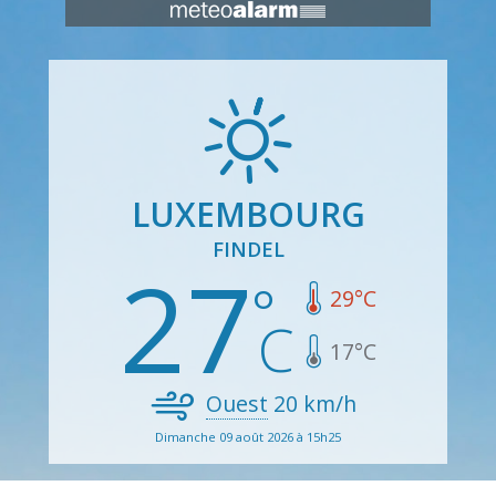
LUXEMBOURG
FINDEL
27
29
°C
17
°C
Ouest
20
km/h
Dimanche 09 août 2026 à 15h25