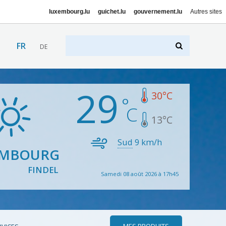
luxembourg.lu
guichet.lu
gouvernement.lu
Autres sites
FR
DE
29
30
°C
13
°C
Sud
9
km/h
EMBOURG
FINDEL
Samedi 08 août 2026 à 17h45
MES PRODUITS