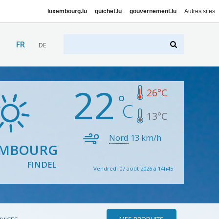
luxembourg.lu
guichet.lu
gouvernement.lu
Autres sites
FR
DE
22
26
°C
13
°C
Nord
13
km/h
EMBOURG
FINDEL
Vendredi 07 août 2026 à 14h45
MES PRODUITS